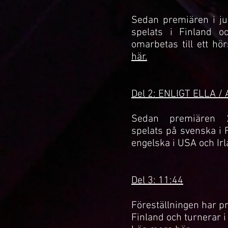
Sedan premiären i ju
spelats i Finland oc
omarbetas till ett h
här.
Del 2: ENLIGT ELLA
/ 
Sedan premiären 2
spelats på svenska i 
engelska i USA och Ir
Del 3: 11:44
Föreställningen har 
Finland och turnerar