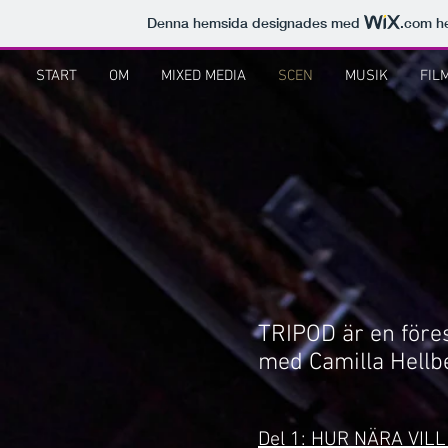
Denna hemsida designades med
.com
he
START
OM
MIXED MEDIA
SCEN
MUSIK
FIL
TRIPOD är en föres
med Camilla Hellb
Del 1: HUR NÄRA VIL